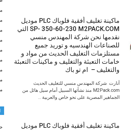
طب
ما
ماكينة تغليف أفقية فلوباك PLC موديل
ما
SP- 350-60-230 M2PACK.COM التي
ما
نقدمها نحن شركة المهندس منسي
ما
للصناعات الهندسيه و توريد جميع
ما
مستلزمات التغليف الحديث من مواد و
ما
خامات التعبئة والتغليف و ماكينات التعبئة
والتغليف – ام تو باك
ما
ما
أنارت شركة المهندس منسي للتغليف الحديث
مش
M2Pack.com منذ نشأتها السبيل أمام سيل هائل من
الجماهير المصرية على نحو خاص والعربية …
ا
ماكينة تغليف أفقية فلوباك PLC موديل
خط