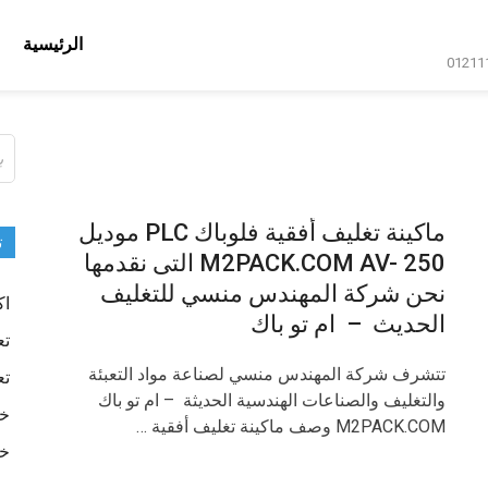
الرئيسية
ال
عن
ماكينة تغليف أفقية فلوباك PLC موديل
ت
M2PACK.COM AV- 250 التى نقدمها
نحن شركة المهندس منسي للتغليف
اك
الحديث – ام تو باك
تع
تتشرف شركة المهندس منسي لصناعة مواد التعبئة
تع
والتغليف والصناعات الهندسية الحديثة – ام تو باك
خا
M2PACK.COM وصف ماكينة تغليف أفقية …
خا