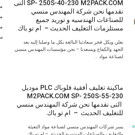
SP- 250S-40-230 M2PACK.COM التى
ما
نقدمها نحن شركة المهندس منسي
ما
للصناعات الهندسيه و توريد جميع
مك
مستلزمات التغليف الحديث – ام تو باك
سع
نعلن وبكل فخر سعادتنا البالغة بكل ما وصلنا إليه بعد
الجهد والكفاح ويسعدنا – نحن مؤسسات المهندس منسي
لصناعة مواد …
ماكينة تغليف أفقية فلوباك PLC موديل
M2PACK.COM SP- 250S-55-230
التى نقدمها نحن شركة المهندس منسي
للتغليف الحديث – ام تو باك
يسر شركات المهندس منسي لصناعة مواد التعبئة
والتغليف والصناعات الهندسية الحديثة – ام تو باك