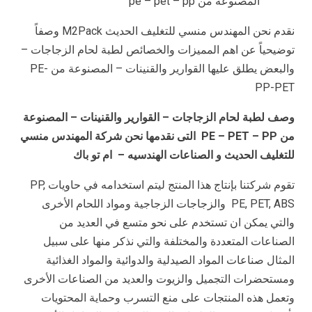
المصنوعة من pe – pet – pp
نقدم نحن المهندس منسي للتغليف الحديث M2Pack وصفاً
توضيحياً عن اهم المميزات والخصائص لطبة لحام الزجاجات –
والبعض يطلق عليها القوارير والقنينات – المصنوعة من PE-
PP-PET
وصف لطبة لحام الزجاجات – القوارير والقنينات – المصنوعة
من
PE – PET – PP
التى نقدمها نحن شركة المهندس منسي
للتغليف الحديث و الصناعات الهندسيه – ام تو باك
تقوم شركتنا بإنتاج هذا المنتج ليتم استخدامه في حاويات PP,
PE, PET, ABS والزجاجات الزجاجية ومواد اللحام الأخرى
والتي يمكن ان تستخدم على نحو متسع في العديد من
الصناعات المتعددة والمختلفة والتي نذكر منها على سبيل
المثال صناعات المواد الصيدلية والدوائية والمواد الغذائية
ومستحضرات التجميل والزيوت والعديد من الصناعات الأخرى
وتعمل هذه المنتجات على منع التسرب وحماية المحتويات