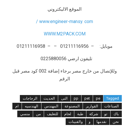
الموقع الاليكتروني
www.engineer-mansy. com /
WWW.M2PACK.COM
موبايل: – 01211116956 – – 01211116958
تليفون ارضي 0225880056
وللإتصال من خارج مصر برجاء إضافة 002 كود مصر قبل
الرقم
Tagged
pe
pet
pp
التى
الحديث
الزجاجات
الصناعات
القوارير
المصنوعة
المهندس
الهندسيه
ام
باك
تو
شركة
طبة
لحام
للتغليف
من
منسي
نحن
نقدمها
و
والقنينات